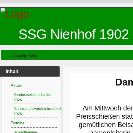
SSG Nienhof 1902 
Aktuelle Seite:
Startseite
Archiv
Damenpreisschießen
Inhalt
Damenpreisschießen 2018
Dam
Aktuell
Vereinsmeisterschaften
2026
Am Mittwoch den
Mannschaftsvergleichsschießen
2026
Preisschießen sta
gemütlichen Beis
Termine
Damenleiterin 
Schießtermine