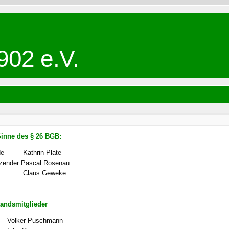
902 e.V.
Sinne des § 26 BGB:
de
Kathrin Plate
tzender
Pascal Rosenau
Claus Geweke
tandsmitglieder
Volker Puschmann