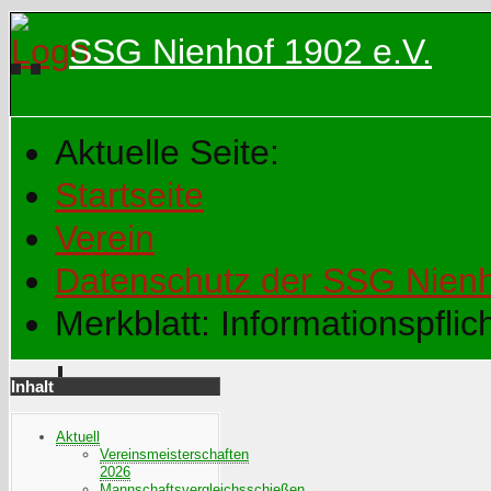
SSG Nienhof 1902 e.V.
Aktuelle Seite:
Startseite
Verein
Datenschutz der SSG Nien
Merkblatt: Informationspfli
Inhalt
Aktuell
Vereinsmeisterschaften
2026
Mannschaftsvergleichsschießen