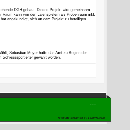
estehende DGH gebaut. Dieses Projekt wird gemeinsam
er Raum kann von den Laienspielern als Probenraum inkl.
at angekündigt, sich an dem Projekt zu beteiligen.
ählt, Sebastian Meyer hatte das Amt zu Beginn des
 Schiesssportleiter gewählt worden.
↑↑↑
Template designed by LernVid.com